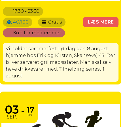
17:30 - 23:30
40/100
Gratis
LÆS MERE
Kun for medlemmer
Vi holder sommerfest Lørdag den 8 august
hjemme hos Erik og Kirsten, Skansevej 45. Der
bliver serveret grillmad/salater. Man skal selv
have drikkevarer med. Tilmelding senest 1
august.
YOGA EFTERÅR 2026
03
17
-
DEC.
SEP.