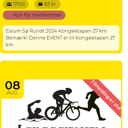
7/100
83 kr.
Kun for medlemmer
Esrum Sø Rundt 2024 Kongeetapen 27 km
Bemærk! Denne EVENT er til Kongeetapen 27
km
ØSTDANSKE MASTERS
MESTERSKABER PÅ BANE
08
Tilmelding er slut
AUG.