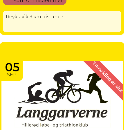
Kun for medlemmer
Reykjavik 3 km distance
HELSINGBORG MARATHON -
HALVMARATHON - INDIVIDUEL
05
Tilmelding er slut
SEP.