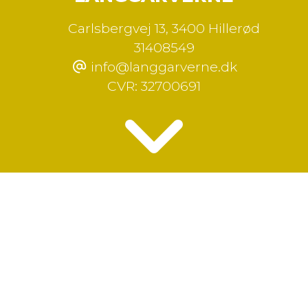
Carlsbergvej 13
,
3400 Hillerød
31408549
info@langgarverne.dk
CVR:
32700691