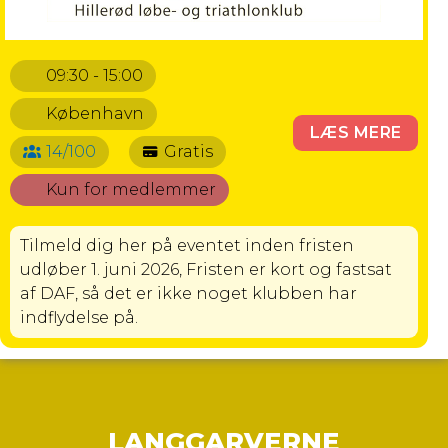
09:30 - 15:00
København
LÆS MERE
14/100
Gratis
Kun for medlemmer
Tilmeld dig her på eventet inden fristen
udløber 1. juni 2026, Fristen er kort og fastsat
af DAF, så det er ikke noget klubben har
indflydelse på.
LANGGARVERNE