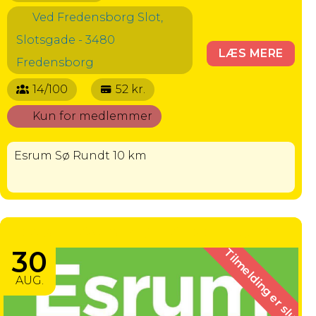
Ved Fredensborg Slot,
Slotsgade - 3480
LÆS MERE
Fredensborg
14/100
52 kr.
Kun for medlemmer
Esrum Sø Rundt 10 km
ESRUM SØ RUNDT ISABELLA 5 KM
30
Tilmelding er slut
AUG.