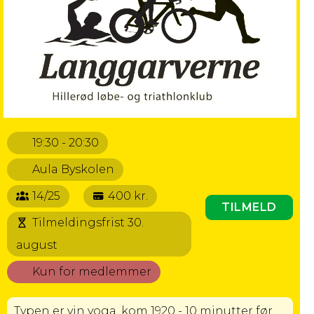
19:30 - 20:30
Aula Byskolen
14/25
400 kr.
TILMELD
Tilmeldingsfrist 30.
august
Kun for medlemmer
Typen er yin yoga, kom 1920 - 10 minutter før