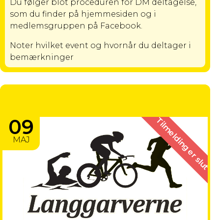
Du følger blot proceduren for DM deltagelse,
som du finder på hjemmesiden og i
medlemsgruppen på Facebook.
Noter hvilket event og hvornår du deltager i
bemærkninger
CPH MARATHON 2027 –
FORUDTILMELDING
09
Tilmelding er slut
MAJ