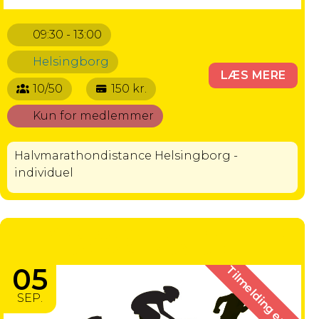
09:30 - 13:00
Helsingborg
LÆS MERE
10/50
150 kr.
Kun for medlemmer
Halvmarathondistance Helsingborg -
individuel
HELSINGBORG MARATHON - FULD
DISTANCE INDIVIDUEL
05
Tilmelding er slut
SEP.