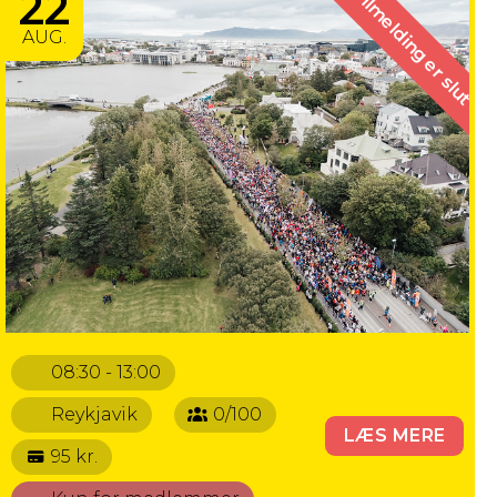
22
Tilmelding er slut
AUG.
08:30 - 13:00
Reykjavik
0/100
LÆS MERE
95 kr.