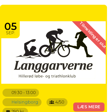
HELSINGBORG MARATHON -
HALVMARATHON STAFET FOR 2-4
05
Tilmelding er slut
SEP.
09:30 - 13:00
Helsingborg
4/50
LÆS MERE
290 kr.