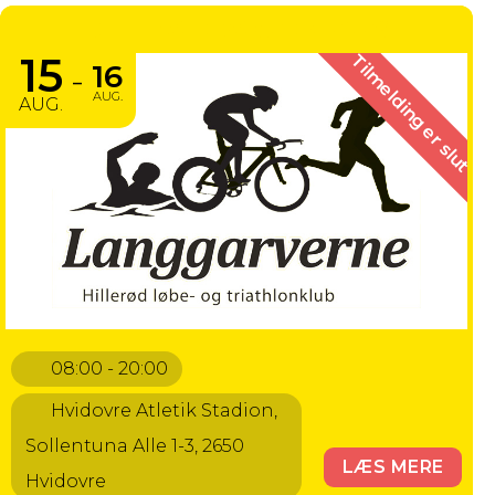
DM MASTERS OPEN 2026
15
Tilmelding er slut
16
-
AUG.
AUG.
08:00 - 20:00
Hvidovre Atletik Stadion,
Sollentuna Alle 1-3, 2650
LÆS MERE
Hvidovre