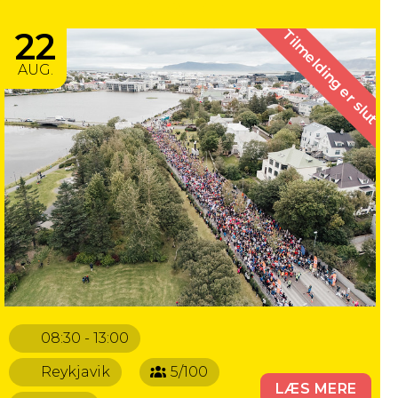
REYKJAVIK 21.1 KM
22
Tilmelding er slut
AUG.
08:30 - 13:00
Reykjavik
5/100
LÆS MERE