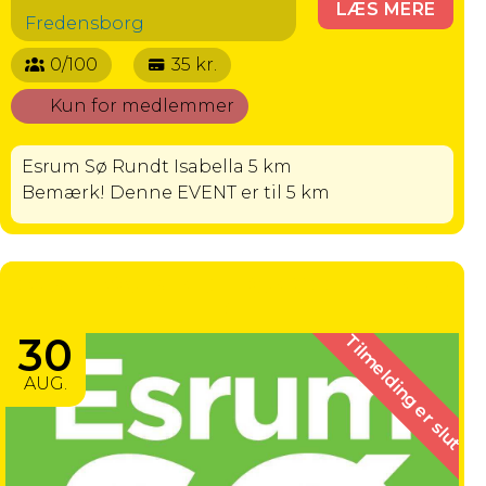
LÆS MERE
Fredensborg
0/100
35 kr.
Kun for medlemmer
Esrum Sø Rundt Isabella 5 km
Bemærk! Denne EVENT er til 5 km
ESRUM SØ RUNDT KONGEETAPEN 27
KM
30
Tilmelding er slut
AUG.