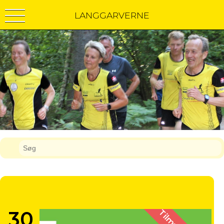
LANGGARVERNE
ESRUM SØ RUNDT 10 KM
SLOTSETAPEN
30