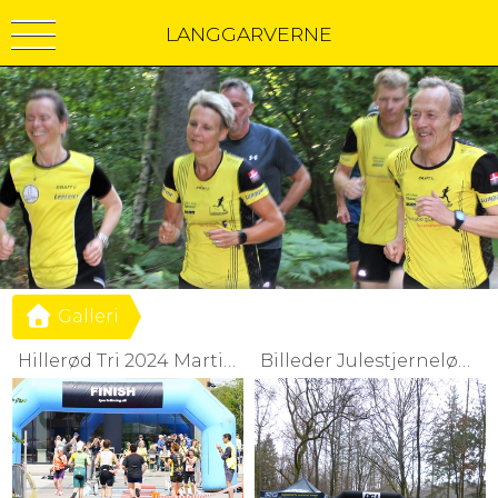
LANGGARVERNE
Galleri
Hillerød Tri 2024 Martin Schaffer Martin Pedersen Svend Erik Ladefoged
Billeder Julestjerneløb 2018