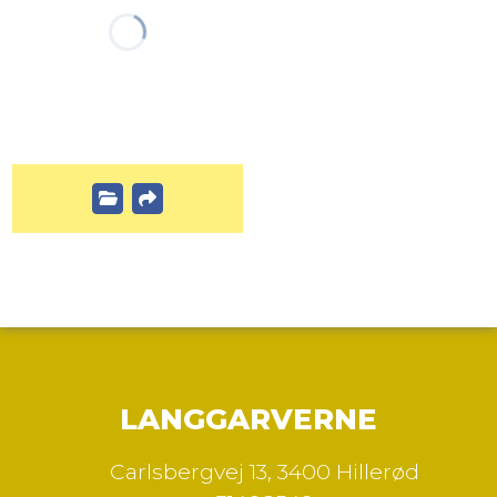
LANGGARVERNE
Carlsbergvej 13
,
3400 Hillerød