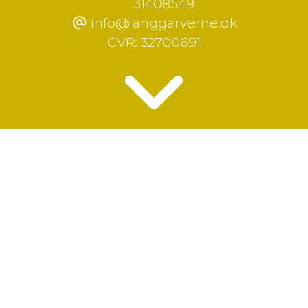
31408549
info@langgarverne.dk
CVR:
32700691