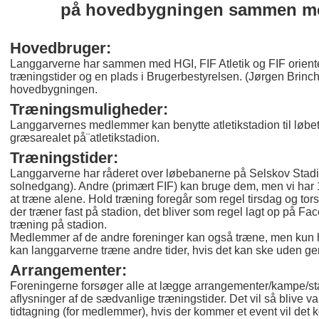
på hovedbygningen sammen med
Hovedbruger:
Langgarverne har sammen med HGI, FIF Atletik og FIF orienter
træningstider og en plads i Brugerbestyrelsen. (Jørgen Brinc
hovedbygningen.
Træningsmuligheder:
Langgarvernes medlemmer kan benytte atletikstadion til løbetr
græsarealet på¨atletikstadion.
Træningstider:
Langgarverne har råderet over løbebanerne på Selskov Stadion
solnedgang). Andre (primært FIF) kan bruge dem, men vi har 1. 
at træne alene. Hold træning foregår som regel tirsdag og torsd
der træner fast på stadion, det bliver som regel lagt op på F
træning på stadion.
Medlemmer af de andre foreninger kan også træne, men kun 
kan langgarverne træne andre tider, hvis det kan ske uden g
Arrangementer:
Foreningerne forsøger alle at lægge arrangementer/kampe/st
aflysninger af de sædvanlige træningstider. Det vil så blive 
tidtagning (for medlemmer), hvis der kommer et event vil det