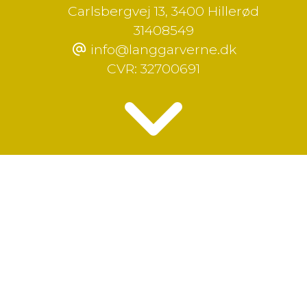
Carlsbergvej 13
,
3400 Hillerød
31408549
info@langgarverne.dk
CVR:
32700691