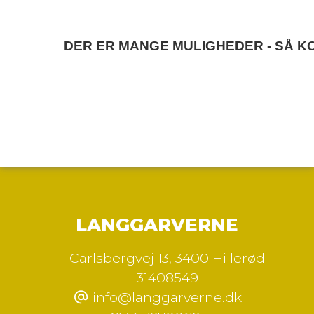
DER ER MANGE MULIGHEDER - SÅ 
LANGGARVERNE
Carlsbergvej 13
,
3400 Hillerød
31408549
info@langgarverne.dk