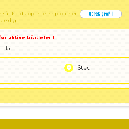
? Så skal du oprette en profil her
lde dig.
r aktive triatleter !
00 kr
Sted
-