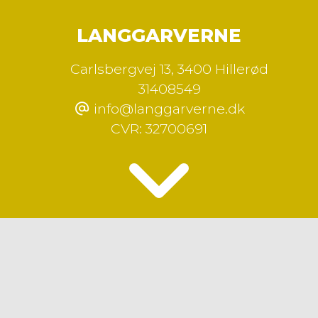
LANGGARVERNE
Carlsbergvej 13
,
3400 Hillerød
31408549
info@langgarverne.dk
CVR:
32700691