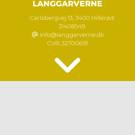
LANGGARVERNE
Carlsbergvej 13
,
3400 Hillerød
31408549
info@langgarverne.dk
CVR:
32700691